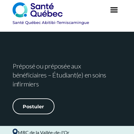
Préposé ou préposée aux
bénéficiaires – Étudiant(e) en soins
infirmiers
Postuler
|
MRC de la Vallée-de-l'Or