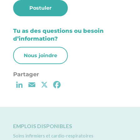
Postuler
Tu as des questions ou besoin
d’information?
Nous joindre
Li
E
X
F
n
m
a
k
ai
c
e
l
e
d
b
EMPLOIS DISPONIBLES
I
o
Soins infirmiers et cardio-respiratoires