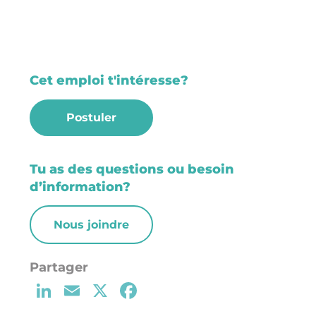
Cet emploi t'intéresse?
Postuler
Tu as des questions ou besoin
d’information?
Nous joindre
Li
E
X
F
n
m
a