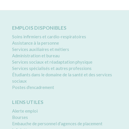
k
ai
c
e
l
e
d
b
EMPLOIS DISPONIBLES
I
o
Soins infirmiers et cardio-respiratoires
n
o
Assistance à la personne
Services auxiliaires et métiers
k
Administration et bureau
Services sociaux et réadaptation physique
Services spécialisés et autres professions
Étudiants dans le domaine de la santé et des services
sociaux
Postes d'encadrement
LIENS UTILES
Alerte emploi
Bourses
Embauche de personnel d'agences de placement