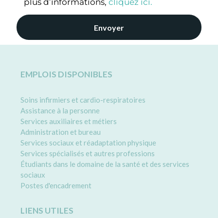
plus d’informations,
cliquez ici
.
EMPLOIS DISPONIBLES
Soins infirmiers et cardio-respiratoires
Assistance à la personne
Services auxiliaires et métiers
Administration et bureau
Services sociaux et réadaptation physique
Services spécialisés et autres professions
Étudiants dans le domaine de la santé et des services
sociaux
Postes d'encadrement
LIENS UTILES