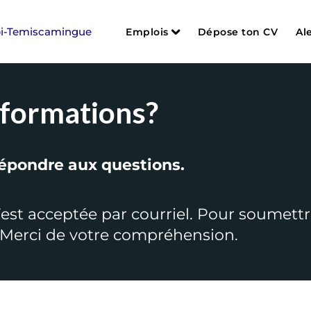
Emplois
Dépose ton CV
Al
Soins infirmiers et cardio-re
Assistance à la personne
nformations?
Services auxiliaires et métie
Administration et bureau
 répondre aux questions.
Services sociaux et réadapt
Services spécialisés et autr
est acceptée par courriel. Pour soumettr
Étudiants
e. Merci de votre compréhension.
Postes d’encadrement