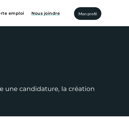
erte emploi
Nous joindre
Mon profil
spiratoires
rs
ation physique
es professions
e une candidature, la création