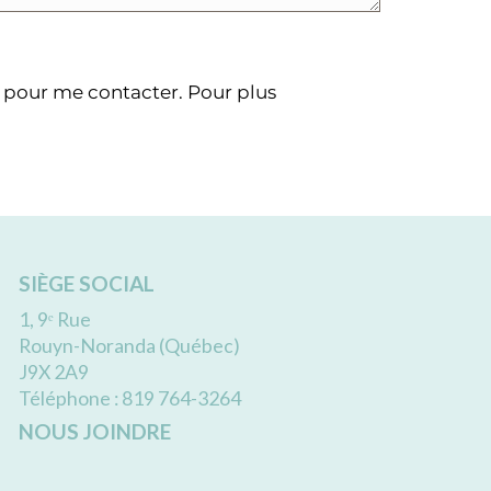
e pour me contacter. Pour plus
SIÈGE SOCIAL
1, 9ᵉ Rue
Rouyn-Noranda (Québec)
J9X 2A9
Téléphone : 819 764-3264
NOUS JOINDRE