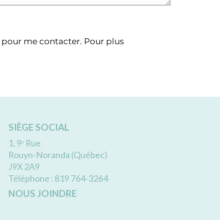
e pour me contacter. Pour plus
SIÈGE SOCIAL
1, 9ᵉ Rue
Rouyn-Noranda (Québec)
J9X 2A9
Téléphone : 819 764-3264
NOUS JOINDRE