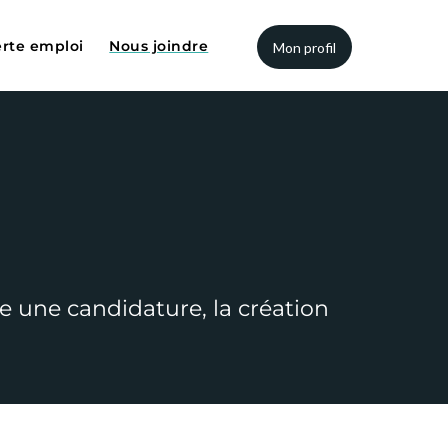
erte emploi
Nous joindre
Mon profil
spiratoires
rs
ation physique
es professions
e une candidature, la création