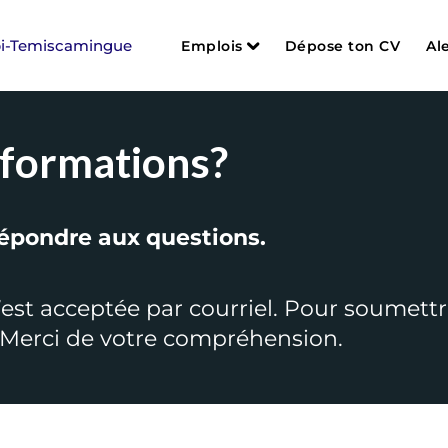
Emplois
Dépose ton CV
Al
Soins infirmiers et cardio-re
Assistance à la personne
nformations?
Services auxiliaires et métie
Administration et bureau
 répondre aux questions.
Services sociaux et réadapt
Services spécialisés et autr
est acceptée par courriel. Pour soumettr
Étudiants
e. Merci de votre compréhension.
Postes d’encadrement