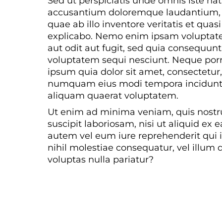
Sed ut perspiciatis unde omnis iste nat
accusantium doloremque laudantium, 
quae ab illo inventore veritatis et quas
explicabo. Nemo enim ipsam voluptate
aut odit aut fugit, sed quia consequun
voluptatem sequi nesciunt. Neque por
ipsum quia dolor sit amet, consectetur, 
numquam eius modi tempora incidunt 
aliquam quaerat voluptatem.
Ut enim ad minima veniam, quis nostr
suscipit laboriosam, nisi ut aliquid e
autem vel eum iure reprehenderit qui i
nihil molestiae consequatur, vel illum
voluptas nulla pariatur?