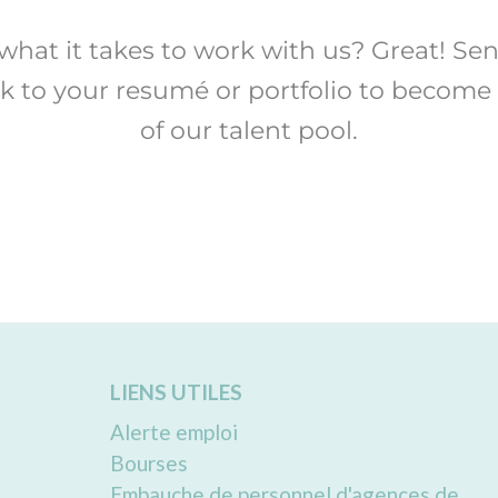
what it takes to work with us? Great! Se
nk to your resumé or portfolio to become
of our talent pool.
DROP YOUR RESUMÉ HERE
LIENS UTILES
Alerte emploi
Bourses
Embauche de personnel d'agences de