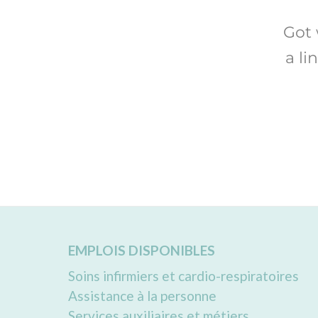
Got 
a li
EMPLOIS DISPONIBLES
Soins infirmiers et cardio-respiratoires
Assistance à la personne
Services auxiliaires et métiers