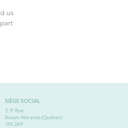
nd us
 part
SIÈGE SOCIAL
1, 9ᵉ Rue
Rouyn-Noranda (Québec)
J9X 2A9