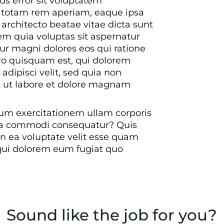
us error sit voluptatem
totam rem aperiam, eaque ipsa
i architecto beatae vitae dicta sunt
m quia voluptas sit aspernatur
tur magni dolores eos qui ratione
ro quisquam est, qui dolorem
adipisci velit, sed quia non
ut labore et dolore magnam
um exercitationem ullam corporis
x ea commodi consequatur? Quis
n ea voluptate velit esse quam
 qui dolorem eum fugiat quo
Sound like the job for you?